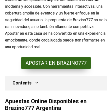
moderna y accesible. Con herramientas interactivas, una
cobertura amplia de eventos y un fuerte enfoque en la
seguridad del usuario, la propuesta de Brazino777 no solo
es innovadora, sino también altamente competitiva.
Apostar en esta casa se ha convertido en una experiencia
emocionante, donde cada jugada puede transformarse en
una oportunidad real.
APOSTAR EN BRAZINO777
Contents
Apuestas Online Disponibles en
Brazino777 Argentina