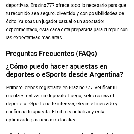
deportivas, Brazino777 ofrece todo lo necesario para que
tu recorrido sea seguro, divertido y con posibilidades de
éxito. Ya seas un jugador casual o un apostador
experimentado, esta casa está preparada para cumplir con
las expectativas más altas.
Preguntas Frecuentes (FAQs)
¿Cómo puedo hacer apuestas en
deportes o eSports desde Argentina?
Primero, debés registrarte en Brazino777, verificar tu
cuenta y realizar un depósito. Luego, seleccionás el
deporte o eSport que te interesa, elegís el mercado y
confirmás tu apuesta. El sitio es intuitivo y está
optimizado para usuarios locales.