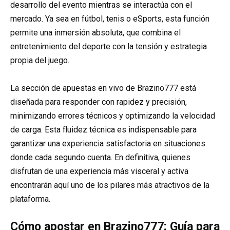
desarrollo del evento mientras se interactúa con el
mercado. Ya sea en fútbol, tenis o eSports, esta función
permite una inmersión absoluta, que combina el
entretenimiento del deporte con la tensión y estrategia
propia del juego.
La sección de apuestas en vivo de Brazino777 está
diseñada para responder con rapidez y precisión,
minimizando errores técnicos y optimizando la velocidad
de carga. Esta fluidez técnica es indispensable para
garantizar una experiencia satisfactoria en situaciones
donde cada segundo cuenta. En definitiva, quienes
disfrutan de una experiencia más visceral y activa
encontrarán aquí uno de los pilares más atractivos de la
plataforma.
Cómo apostar en Brazino777: Guía para