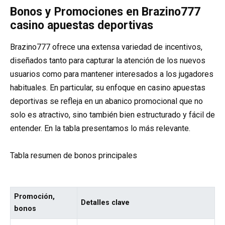
Bonos y Promociones en Brazino777
casino apuestas deportivas
Brazino777 ofrece una extensa variedad de incentivos,
diseñados tanto para capturar la atención de los nuevos
usuarios como para mantener interesados a los jugadores
habituales. En particular, su enfoque en casino apuestas
deportivas se refleja en un abanico promocional que no
solo es atractivo, sino también bien estructurado y fácil de
entender. En la tabla presentamos lo más relevante.
Tabla resumen de bonos principales
Promoción,
Detalles clave
bonos