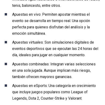
tenis, baloncesto, entre otros.
Apuestas en vivo: Permiten apostar mientras el
evento se desarrolla en tiempo real. Una opción
perfecta para quienes disfrutan del análisis y la
emoción simultánea.
Apuestas virtuales: Son simulaciones digitales de
eventos deportivos que se ejecutan las 24 horas del
día, ideales para jugar en cualquier momento.
Apuestas combinadas: Integran varias selecciones
en una sola jugada. Aunque implican más riesgo,
también ofrecen mayores ganancias.
Apuestas en eSports: Una categoría en crecimiento
que incluye juegos populares como League of
Legends, Dota 2, Counter-Strike y Valorant.