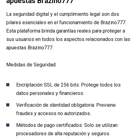
apuestas Brazino777
La seguridad digital y el cumplimiento legal son dos
pilares esenciales en el funcionamiento de Brazino777.
Esta plataforma brinda garantías reales para proteger a
sus usuarios en todos los aspectos relacionados con las
apuestas Brazino777.
Medidas de Seguridad:
Encriptación SSL de 256 bits: Protege todos los
datos personales y financieros.
Verificación de identidad obligatoria: Previene
fraudes y accesos no autorizados.
Métodos de pago certificados: Solo se utilizan
procesadores de alta reputación y seguros.