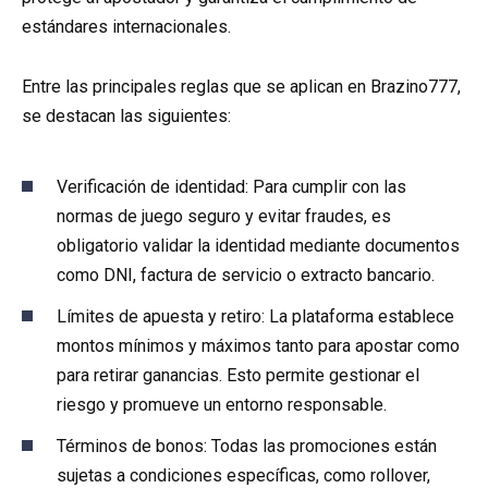
estándares internacionales.
Entre las principales reglas que se aplican en Brazino777,
se destacan las siguientes:
Verificación de identidad: Para cumplir con las
normas de juego seguro y evitar fraudes, es
obligatorio validar la identidad mediante documentos
como DNI, factura de servicio o extracto bancario.
Límites de apuesta y retiro: La plataforma establece
montos mínimos y máximos tanto para apostar como
para retirar ganancias. Esto permite gestionar el
riesgo y promueve un entorno responsable.
Términos de bonos: Todas las promociones están
sujetas a condiciones específicas, como rollover,