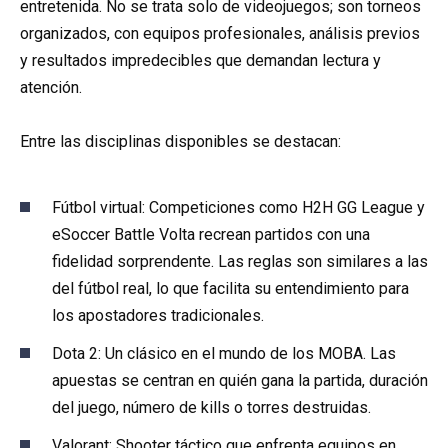
entretenida. No se trata solo de videojuegos; son torneos
organizados, con equipos profesionales, análisis previos
y resultados impredecibles que demandan lectura y
atención.
Entre las disciplinas disponibles se destacan:
Fútbol virtual: Competiciones como H2H GG League y
eSoccer Battle Volta recrean partidos con una
fidelidad sorprendente. Las reglas son similares a las
del fútbol real, lo que facilita su entendimiento para
los apostadores tradicionales.
Dota 2: Un clásico en el mundo de los MOBA. Las
apuestas se centran en quién gana la partida, duración
del juego, número de kills o torres destruidas.
Valorant: Shooter táctico que enfrenta equipos en