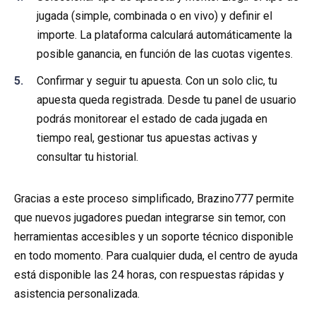
jugada (simple, combinada o en vivo) y definir el
importe. La plataforma calculará automáticamente la
posible ganancia, en función de las cuotas vigentes.
Confirmar y seguir tu apuesta. Con un solo clic, tu
apuesta queda registrada. Desde tu panel de usuario
podrás monitorear el estado de cada jugada en
tiempo real, gestionar tus apuestas activas y
consultar tu historial.
Gracias a este proceso simplificado, Brazino777 permite
que nuevos jugadores puedan integrarse sin temor, con
herramientas accesibles y un soporte técnico disponible
en todo momento. Para cualquier duda, el centro de ayuda
está disponible las 24 horas, con respuestas rápidas y
asistencia personalizada.