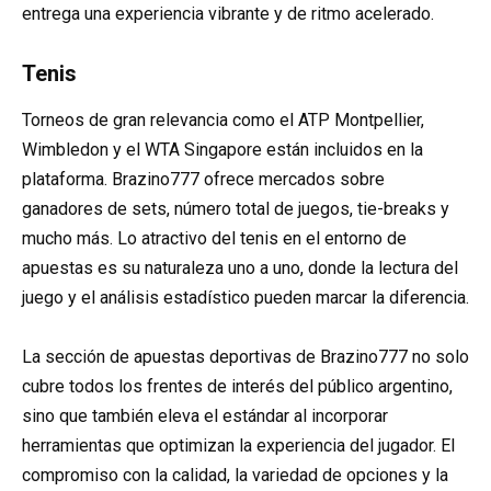
entrega una experiencia vibrante y de ritmo acelerado.
Tenis
Torneos de gran relevancia como el ATP Montpellier,
Wimbledon y el WTA Singapore están incluidos en la
plataforma. Brazino777 ofrece mercados sobre
ganadores de sets, número total de juegos, tie-breaks y
mucho más. Lo atractivo del tenis en el entorno de
apuestas es su naturaleza uno a uno, donde la lectura del
juego y el análisis estadístico pueden marcar la diferencia.
La sección de apuestas deportivas de Brazino777 no solo
cubre todos los frentes de interés del público argentino,
sino que también eleva el estándar al incorporar
herramientas que optimizan la experiencia del jugador. El
compromiso con la calidad, la variedad de opciones y la