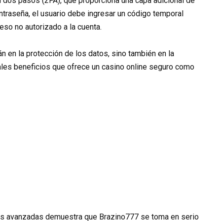
 dos pasos (2FA), que proporciona una capa adicional de
ntraseña, el usuario debe ingresar un código temporal
ceso no autorizado a la cuenta.
n en la protección de los datos, sino también en la
ales beneficios que ofrece un casino online seguro como
ías avanzadas demuestra que Brazino777 se toma en serio