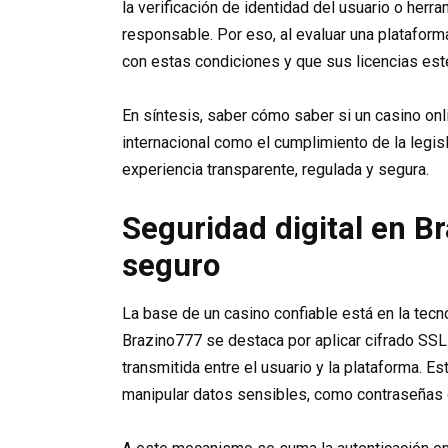
la verificación de identidad del usuario o her
responsable. Por eso, al evaluar una platafor
con estas condiciones y que sus licencias esté
En síntesis, saber cómo saber si un casino onl
internacional como el cumplimiento de la legisl
experiencia transparente, regulada y segura.
Seguridad digital en B
seguro
La base de un casino confiable está en la tecno
Brazino777 se destaca por aplicar cifrado SSL 
transmitida entre el usuario y la plataforma. 
manipular datos sensibles, como contraseñas 