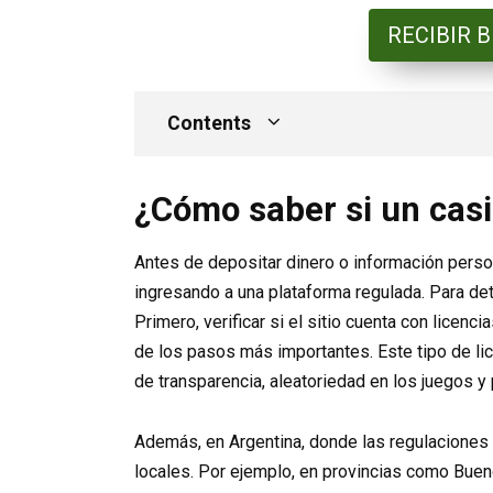
RECIBIR 
Contents
¿Cómo saber si un casi
Antes de depositar dinero o información perso
ingresando a una plataforma regulada. Para det
Primero, verificar si el sitio cuenta con licen
de los pasos más importantes. Este tipo de li
de transparencia, aleatoriedad en los juegos y
Además, en Argentina, donde las regulaciones 
locales. Por ejemplo, en provincias como Buen