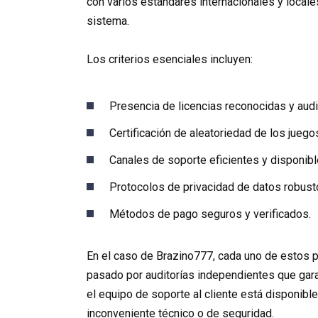
con varios estándares internacionales y locales
sistema.
Los criterios esenciales incluyen:
Presencia de licencias reconocidas y audi
Certificación de aleatoriedad de los juego
Canales de soporte eficientes y disponibl
Protocolos de privacidad de datos robust
Métodos de pago seguros y verificados.
En el caso de Brazino777, cada uno de estos pu
pasado por auditorías independientes que gara
el equipo de soporte al cliente está disponible 
inconveniente técnico o de seguridad.